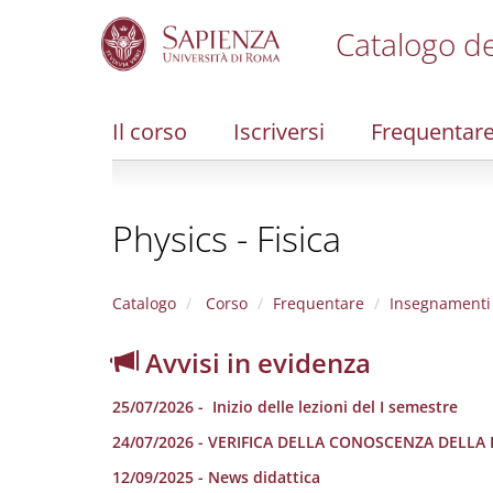
Catalogo de
S
k
i
Il corso
Iscriversi
Frequentar
p
t
o
m
Physics - Fisica
a
i
n
c
Catalogo
Corso
Frequentare
Insegnamenti
o
n
Avvisi in evidenza
t
e
25/07/2026 - Inizio delle lezioni del I semestre
n
t
24/07/2026 - VERIFICA DELLA CONOSCENZA DELLA
12/09/2025 - News didattica