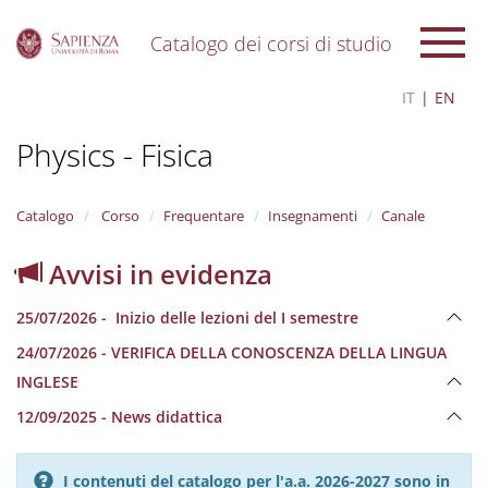
Catalogo dei corsi di studio
S
IT
EN
k
i
Physics - Fisica
p
t
o
m
Catalogo
Corso
Frequentare
Insegnamenti
Canale
a
i
Avvisi in evidenza
n
c
25/07/2026 - Inizio delle lezioni del I semestre
o
n
24/07/2026 - VERIFICA DELLA CONOSCENZA DELLA LINGUA
t
INGLESE
e
n
12/09/2025 - News didattica
t
I contenuti del catalogo per l'a.a. 2026-2027 sono in