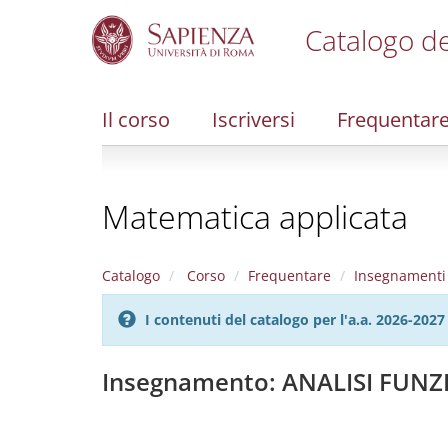
Catalogo de
S
k
i
Il corso
Iscriversi
Frequentar
p
t
o
m
Matematica applicata
a
i
n
c
Catalogo
Corso
Frequentare
Insegnamenti
o
n
I contenuti del catalogo per l'a.a. 2026-20
t
e
n
Insegnamento: ANALISI FUN
t