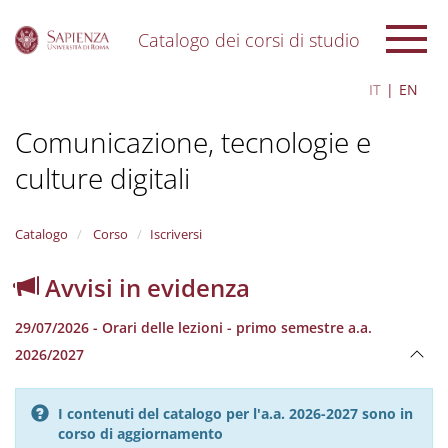
Catalogo dei corsi di studio
S
IT
EN
k
i
Comunicazione, tecnologie e
p
t
culture digitali
o
m
a
i
Catalogo
Corso
Iscriversi
n
c
Avvisi in evidenza
o
n
29/07/2026 - Orari delle lezioni - primo semestre a.a.
t
e
2026/2027
n
t
I contenuti del catalogo per l'a.a. 2026-2027 sono in
corso di aggiornamento