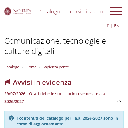
Catalogo dei corsi di studio
S
IT
EN
k
i
Comunicazione, tecnologie e
p
t
culture digitali
o
m
a
i
Catalogo
Corso
Sapienza per te
n
c
Avvisi in evidenza
o
n
29/07/2026 - Orari delle lezioni - primo semestre a.a.
t
e
2026/2027
n
t
I contenuti del catalogo per l'a.a. 2026-2027 sono in
corso di aggiornamento