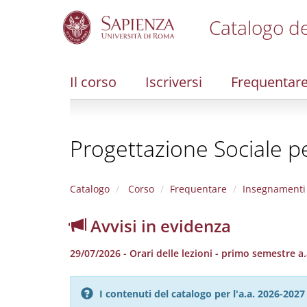
Catalogo de
S
k
i
Il corso
Iscriversi
Frequentar
p
t
o
m
Progettazione Sociale per
a
i
n
c
Catalogo
Corso
Frequentare
Insegnamenti
o
n
Avvisi in evidenza
t
e
29/07/2026 - Orari delle lezioni - primo semestre a
n
t
I contenuti del catalogo per l'a.a. 2026-20