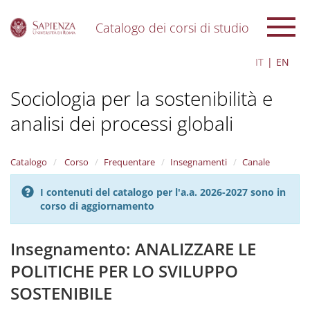
Catalogo dei corsi di studio
S
IT
EN
k
i
Sociologia per la sostenibilità e
p
t
analisi dei processi globali
o
m
a
i
Catalogo
Corso
Frequentare
Insegnamenti
Canale
n
c
I contenuti del catalogo per l'a.a. 2026-2027 sono in
o
corso di aggiornamento
n
t
Insegnamento: ANALIZZARE LE
e
n
POLITICHE PER LO SVILUPPO
t
SOSTENIBILE