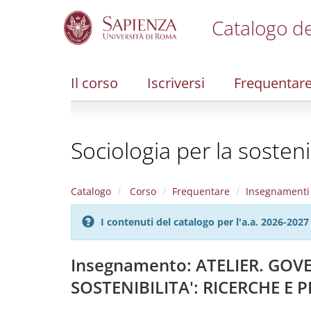
Catalogo de
S
k
i
Il corso
Iscriversi
Frequentar
p
t
o
m
Sociologia per la sostenib
a
i
n
c
Catalogo
Corso
Frequentare
Insegnamenti
o
n
I contenuti del catalogo per l'a.a. 2026-20
t
e
n
Insegnamento: ATELIER. GOV
t
SOSTENIBILITA': RICERCHE E 