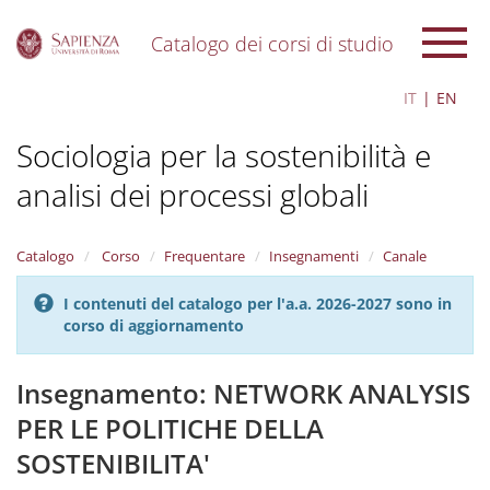
Catalogo dei corsi di studio
S
IT
EN
k
i
Sociologia per la sostenibilità e
p
t
analisi dei processi globali
o
m
a
i
Catalogo
Corso
Frequentare
Insegnamenti
Canale
n
c
I contenuti del catalogo per l'a.a. 2026-2027 sono in
o
corso di aggiornamento
n
t
Insegnamento: NETWORK ANALYSIS
e
n
PER LE POLITICHE DELLA
t
SOSTENIBILITA'