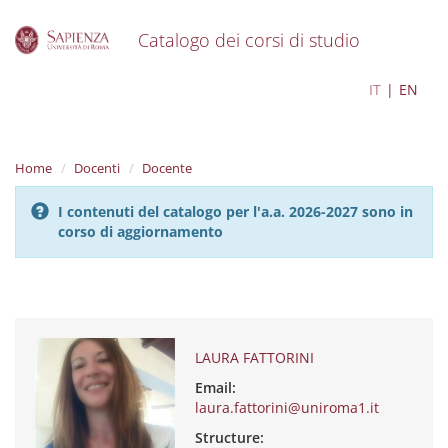
Catalogo dei corsi di studio
S
LAURA FATTORINI
IT
EN
k
i
p
t
Home
Docenti
Docente
o
m
I contenuti del catalogo per l'a.a. 2026-2027 sono in
a
corso di aggiornamento
i
n
c
o
n
t
e
LAURA FATTORINI
n
Email:
t
laura.fattorini@uniroma1.it
Structure: