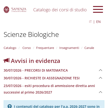
Catalogo dei corsi di studio
S
IT
EN
k
i
Scienze Biologiche
p
t
o
m
Catalogo
Corso
Frequentare
Insegnamenti
Canale
a
i
Avvisi in evidenza
n
c
30/07/2026 - PRECORSI DI MATEMATICA
o
n
30/07/2026 - RICHIESTE DI ASSEGNAZIONE TESI
t
e
23/07/2026 - esiti procedura di ammissione diretta anni
n
successivi al primo 2026/2027
t
I contenuti del catalogo per l'a.a. 2026-2027 sono in