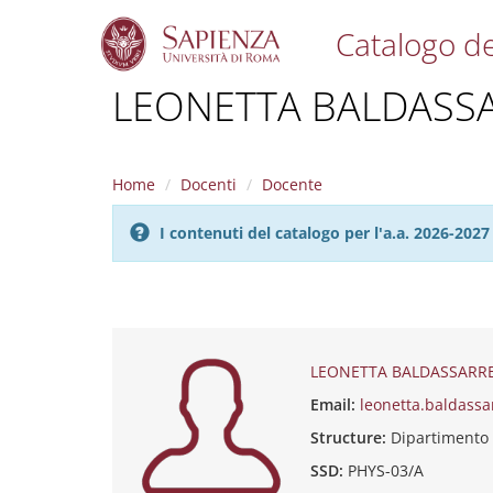
Catalogo de
S
LEONETTA BALDASS
k
i
p
t
Home
Docenti
Docente
o
m
I contenuti del catalogo per l'a.a. 2026-20
a
i
n
c
o
n
t
LEONETTA BALDASSARR
e
Email:
leonetta.baldass
n
t
Structure:
Dipartimento 
SSD:
PHYS-03/A