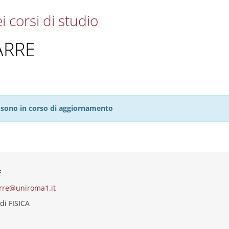
i corsi di studio
ARRE
27 sono in corso di aggiornamento
E
arre@uniroma1.it
di FISICA