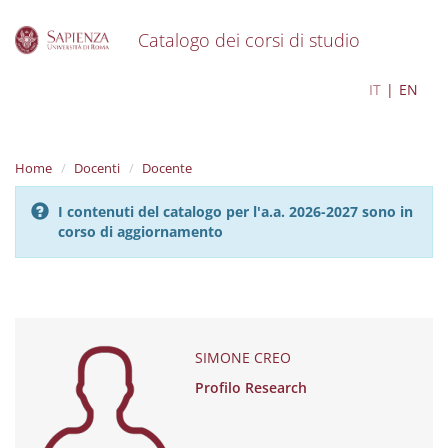
Catalogo dei corsi di studio
S
SIMONE CREO
IT
EN
k
i
p
t
Home
Docenti
Docente
o
m
I contenuti del catalogo per l'a.a. 2026-2027 sono in
a
corso di aggiornamento
i
n
c
o
n
t
e
SIMONE CREO
n
Profilo Research
t