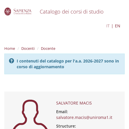
Catalogo dei corsi di studio
S
SALVATORE MACIS
IT
EN
k
i
p
t
Home
Docenti
Docente
o
m
I contenuti del catalogo per l'a.a. 2026-2027 sono in
a
corso di aggiornamento
i
n
c
o
n
t
e
SALVATORE MACIS
n
Email:
t
salvatore.macis@uniroma1.it
Structure: