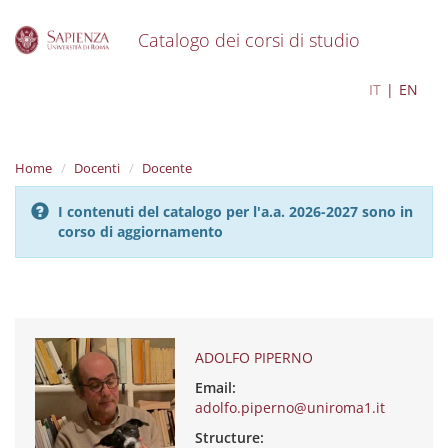
Catalogo dei corsi di studio
S
ADOLFO PIPERNO
IT
EN
k
i
p
t
Home
Docenti
Docente
o
m
I contenuti del catalogo per l'a.a. 2026-2027 sono in
a
corso di aggiornamento
i
n
c
o
n
t
e
ADOLFO PIPERNO
n
Email:
t
adolfo.piperno@uniroma1.it
Structure: