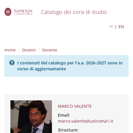
Catalogo dei corsi di studio
S
MARCO VALENTE
IT
EN
k
i
p
t
Home
Docenti
Docente
o
m
I contenuti del catalogo per l'a.a. 2026-2027 sono in
a
corso di aggiornamento
i
n
c
o
n
t
e
MARCO VALENTE
n
Email:
t
marco.valente@uniroma1.it
Structure: