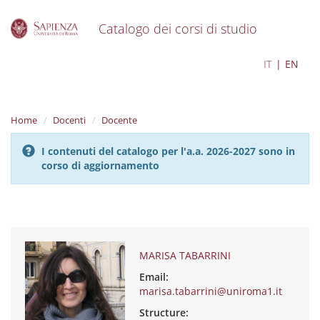
Catalogo dei corsi di studio
S
MARISA TABARRINI
IT
EN
k
i
p
t
Home
Docenti
Docente
o
m
I contenuti del catalogo per l'a.a. 2026-2027 sono in
a
corso di aggiornamento
i
n
c
o
n
t
e
MARISA TABARRINI
n
Email:
t
marisa.tabarrini@uniroma1.it
Structure: