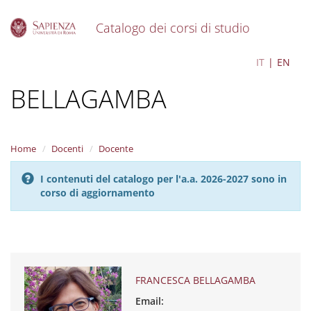
Catalogo dei corsi di studio
S
FRANCESCA
IT
EN
k
i
BELLAGAMBA
p
t
o
m
a
Home
Docenti
Docente
i
n
I contenuti del catalogo per l'a.a. 2026-2027 sono in
c
corso di aggiornamento
o
n
t
e
n
t
FRANCESCA BELLAGAMBA
Email: