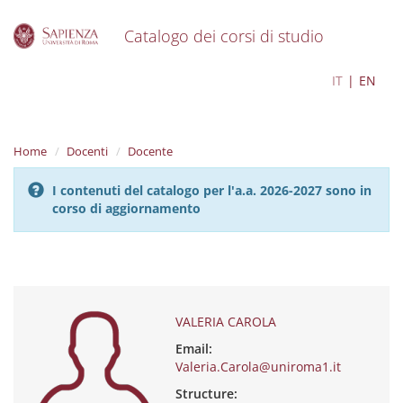
Catalogo dei corsi di studio
S
VALERIA CAROLA
IT
EN
k
i
p
t
Home
Docenti
Docente
o
m
I contenuti del catalogo per l'a.a. 2026-2027 sono in
a
corso di aggiornamento
i
n
c
o
n
t
e
VALERIA CAROLA
n
Email:
t
Valeria.Carola@uniroma1.it
Structure: