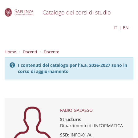
Catalogo dei corsi di studio
S
FABIO GALASSO
IT
EN
k
i
p
t
Home
Docenti
Docente
o
m
I contenuti del catalogo per l'a.a. 2026-2027 sono in
a
corso di aggiornamento
i
n
c
o
n
t
e
FABIO GALASSO
n
Structure:
t
Dipartimento di INFORMATICA
SSD:
INFO-01/A