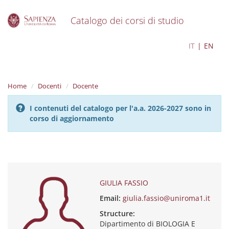
Catalogo dei corsi di studio
S
GIULIA FASSIO
IT
EN
k
i
p
t
Home
Docenti
Docente
o
m
I contenuti del catalogo per l'a.a. 2026-2027 sono in
a
corso di aggiornamento
i
n
c
o
n
t
e
GIULIA FASSIO
n
Email:
giulia.fassio@uniroma1.it
t
Structure:
Dipartimento di BIOLOGIA E