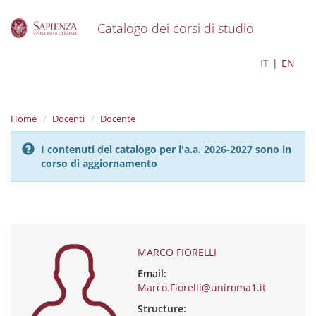
Catalogo dei corsi di studio
S
MARCO FIORELLI
IT
EN
k
i
p
t
Home
Docenti
Docente
o
m
I contenuti del catalogo per l'a.a. 2026-2027 sono in
a
corso di aggiornamento
i
n
c
o
n
t
e
MARCO FIORELLI
n
Email:
t
Marco.Fiorelli@uniroma1.it
Structure: