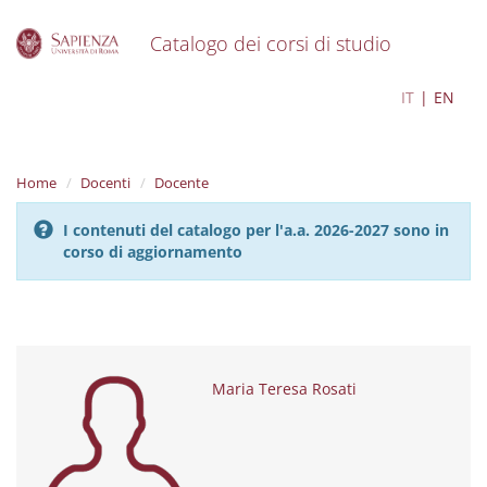
Catalogo dei corsi di studio
S
Maria Teresa Rosati
IT
EN
k
i
p
t
Home
Docenti
Docente
o
m
I contenuti del catalogo per l'a.a. 2026-2027 sono in
a
corso di aggiornamento
i
n
c
o
n
t
e
Maria Teresa Rosati
n
t