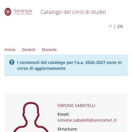
Catalogo dei corsi di studio
S
SIMONE SABATELLI
IT
EN
k
i
p
t
Home
Docenti
Docente
o
m
I contenuti del catalogo per l'a.a. 2026-2027 sono in
a
corso di aggiornamento
i
n
c
o
n
t
e
SIMONE SABATELLI
n
Email:
t
simone.sabatelli@uniroma1.it
Structure: