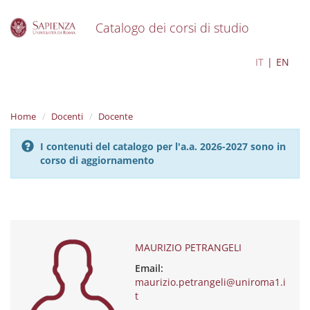
Catalogo dei corsi di studio
S
MAURIZIO PETRANGELI
IT
EN
k
i
p
t
Home
Docenti
Docente
o
m
I contenuti del catalogo per l'a.a. 2026-2027 sono in
a
corso di aggiornamento
i
n
c
o
n
t
e
MAURIZIO PETRANGELI
n
Email:
t
maurizio.petrangeli@uniroma1.i
t