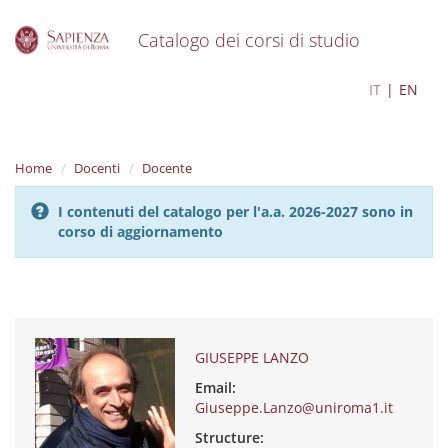
Catalogo dei corsi di studio
S
GIUSEPPE LANZO
IT
EN
k
i
p
t
Home
Docenti
Docente
o
m
I contenuti del catalogo per l'a.a. 2026-2027 sono in
a
corso di aggiornamento
i
n
c
o
n
t
e
GIUSEPPE LANZO
n
Email:
t
Giuseppe.Lanzo@uniroma1.it
Structure: