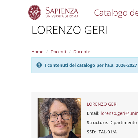
Catalogo de
S
LORENZO GERI
k
i
p
t
Home
Docenti
Docente
o
m
I contenuti del catalogo per l'a.a. 2026-20
a
i
n
c
o
n
t
LORENZO GERI
e
Email:
lorenzo.geri@uni
n
t
Structure:
Dipartimento
SSD:
ITAL-01/A