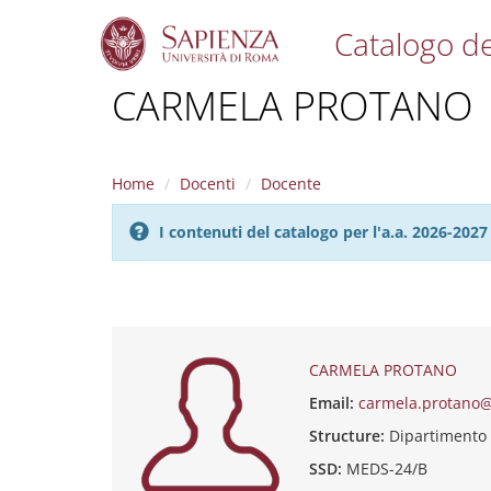
Catalogo de
S
CARMELA PROTANO
k
i
p
t
Home
Docenti
Docente
o
m
I contenuti del catalogo per l'a.a. 2026-20
a
i
n
c
o
n
t
CARMELA PROTANO
e
Email:
carmela.protano@
n
t
Structure:
Dipartimento
SSD:
MEDS-24/B