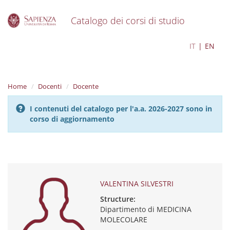
Catalogo dei corsi di studio
S
VALENTINA SILVESTRI
IT
EN
k
i
p
t
Home
Docenti
Docente
o
m
I contenuti del catalogo per l'a.a. 2026-2027 sono in
a
corso di aggiornamento
i
n
c
o
n
t
e
VALENTINA SILVESTRI
n
Structure:
t
Dipartimento di MEDICINA
MOLECOLARE