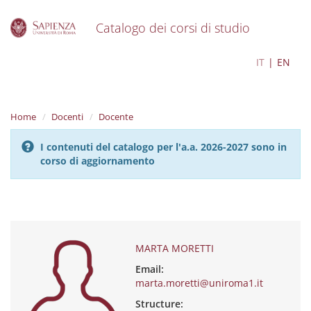
Catalogo dei corsi di studio
S
MARTA MORETTI
IT
EN
k
i
p
t
Home
Docenti
Docente
o
m
I contenuti del catalogo per l'a.a. 2026-2027 sono in
a
corso di aggiornamento
i
n
c
o
n
t
e
MARTA MORETTI
n
Email:
t
marta.moretti@uniroma1.it
Structure: