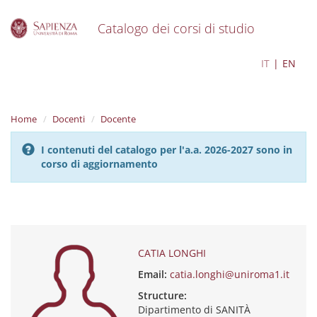
Catalogo dei corsi di studio
S
CATIA LONGHI
IT
EN
k
i
p
t
Home
Docenti
Docente
o
m
I contenuti del catalogo per l'a.a. 2026-2027 sono in
a
corso di aggiornamento
i
n
c
o
n
t
e
CATIA LONGHI
n
Email:
catia.longhi@uniroma1.it
t
Structure:
Dipartimento di SANITÀ