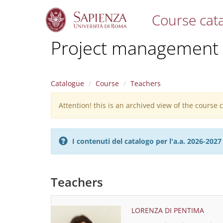
Course cat
S
Project management a
k
i
p
t
Catalogue
Course
Teachers
o
m
Attention! this is an archived view of the course
Warning
a
i
message
n
c
I contenuti del catalogo per l'a.a. 2026-20
o
n
t
e
Teachers
n
t
LORENZA DI PENTIMA