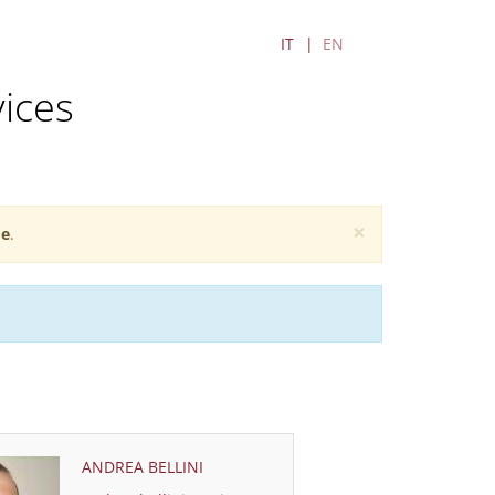
IT
EN
vices
×
e
.
ANDREA BELLINI