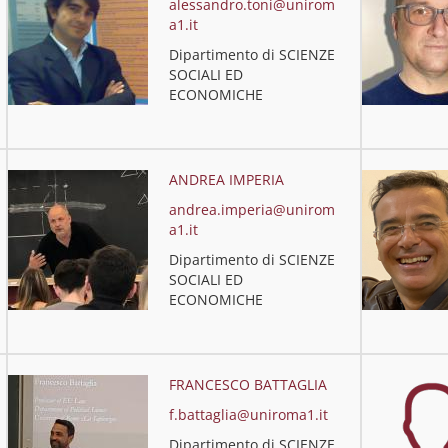
alessandro.toni@unirom
a1.it
Dipartimento di SCIENZE
SOCIALI ED
ECONOMICHE
ANDREA IMPERIA
andrea.imperia@unirom
a1.it
Dipartimento di SCIENZE
SOCIALI ED
ECONOMICHE
FRANCESCO BATTAGLIA
f.battaglia@uniroma1.it
Dipartimento di SCIENZE