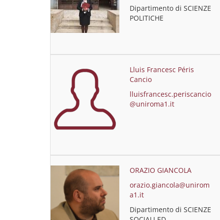
Dipartimento di SCIENZE
POLITICHE
Lluis Francesc Péris
Cancio
lluisfrancesc.periscancio
@uniroma1.it
ORAZIO GIANCOLA
orazio.giancola@unirom
a1.it
Dipartimento di SCIENZE
SOCIALI ED