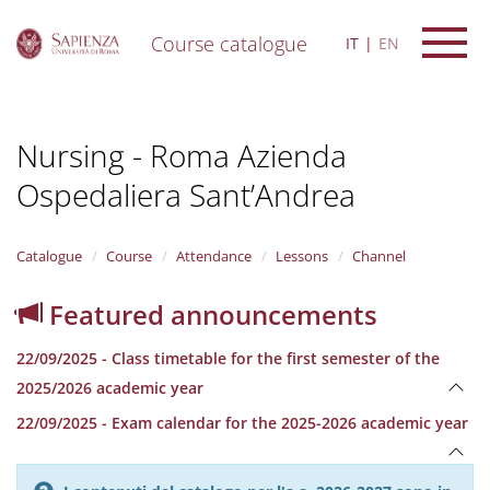
Course catalogue
IT
EN
S
k
i
Nursing - Roma Azienda
p
t
Ospedaliera Sant’Andrea
o
m
a
i
Catalogue
Course
Attendance
Lessons
Channel
n
c
Featured announcements
o
n
22/09/2025 - Class timetable for the first semester of the
t
e
2025/2026 academic year
n
22/09/2025 - Exam calendar for the 2025-2026 academic year
t