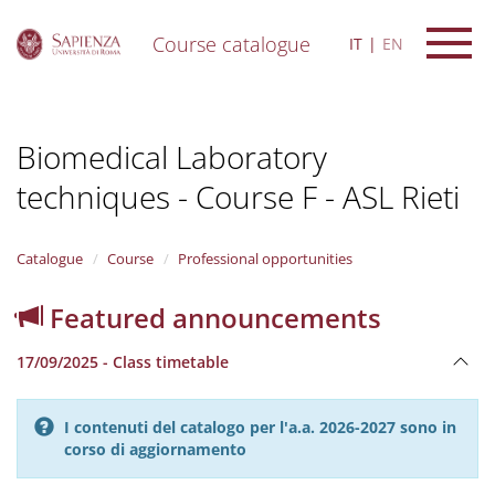
Course catalogue
IT
EN
S
k
i
Biomedical Laboratory
p
t
techniques - Course F - ASL Rieti
o
m
a
i
Catalogue
Course
Professional opportunities
n
c
Featured announcements
o
n
17/09/2025 - Class timetable
t
e
n
I contenuti del catalogo per l'a.a. 2026-2027 sono in
t
corso di aggiornamento