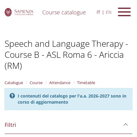
Course catalogue
IT
EN
S
k
i
Speech and Language Therapy -
p
t
Course B - ASL Roma 6 - Ariccia
o
m
(RM)
a
i
n
Catalogue
Course
Attendance
Timetable
c
o
n
I contenuti del catalogo per l'a.a. 2026-2027 sono in
t
corso di aggiornamento
e
n
t
Filtri