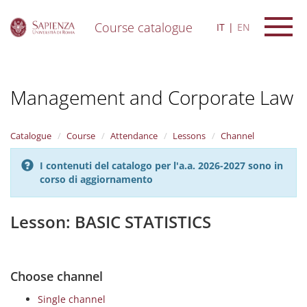
Course catalogue
IT
EN
S
k
i
Management and Corporate Law
p
t
o
m
Catalogue
Course
Attendance
Lessons
Channel
a
i
I contenuti del catalogo per l'a.a. 2026-2027 sono in
n
corso di aggiornamento
c
o
n
Lesson: BASIC STATISTICS
t
e
n
t
Choose channel
Single channel