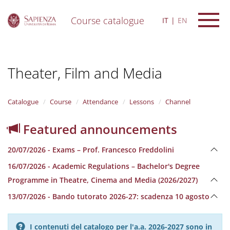
Course catalogue
IT
EN
S
k
i
Theater, Film and Media
p
t
o
m
Catalogue
Course
Attendance
Lessons
Channel
a
i
Featured announcements
n
c
20/07/2026 - Exams – Prof. Francesco Freddolini
o
n
16/07/2026 - Academic Regulations – Bachelor's Degree
t
Programme in Theatre, Cinema and Media (2026/2027)
e
n
13/07/2026 - Bando tutorato 2026-27: scadenza 10 agosto
t
I contenuti del catalogo per l'a.a. 2026-2027 sono in