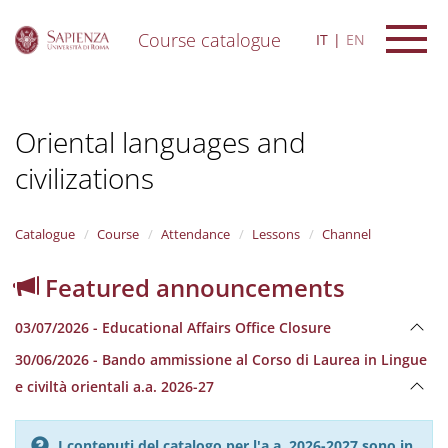
Course catalogue
IT
EN
S
k
i
Oriental languages and
p
t
civilizations
o
m
a
i
Catalogue
Course
Attendance
Lessons
Channel
n
c
Featured announcements
o
n
03/07/2026 - Educational Affairs Office Closure
t
e
30/06/2026 - Bando ammissione al Corso di Laurea in Lingue
n
e civiltà orientali a.a. 2026-27
t
I contenuti del catalogo per l'a.a. 2026-2027 sono in