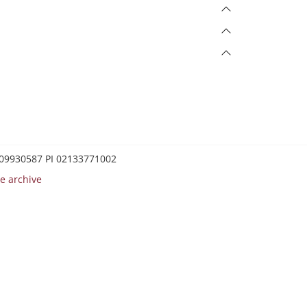
0209930587 PI 02133771002
e archive