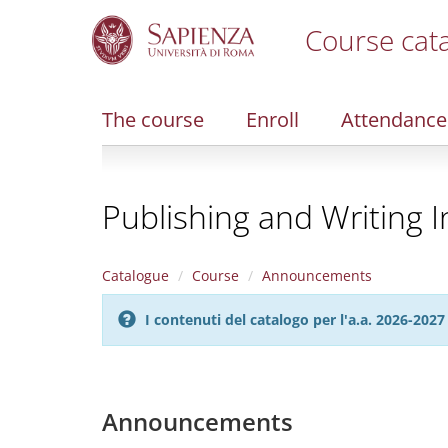
Course cat
S
k
i
The course
Enroll
Attendance
p
t
o
m
Publishing and Writing 
a
i
n
c
Catalogue
Course
Announcements
o
n
I contenuti del catalogo per l'a.a. 2026-20
t
e
n
t
Announcements