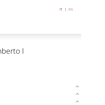
IT
EN
berto I