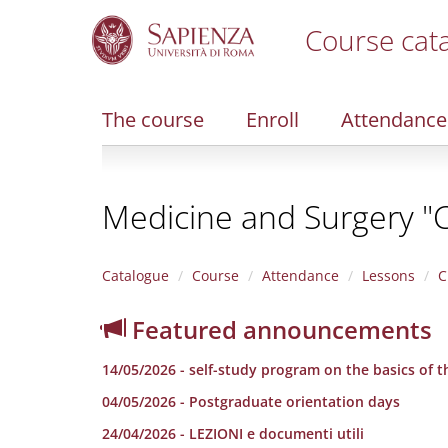
Course cat
S
k
i
The course
Enroll
Attendance
p
t
o
m
Medicine and Surgery "C
a
i
n
c
Catalogue
Course
Attendance
Lessons
C
o
n
Featured announcements
t
e
14/05/2026 - self-study program on the basics of 
n
t
04/05/2026 - Postgraduate orientation days
24/04/2026 - LEZIONI e documenti utili