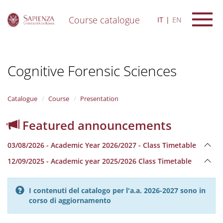
Course catalogue
IT
EN
S
k
i
Cognitive Forensic Sciences
p
t
o
m
Catalogue
Course
Presentation
a
i
Featured announcements
n
c
03/08/2026 - Academic Year 2026/2027 - Class Timetable
o
n
12/09/2025 - Academic year 2025/2026 Class Timetable
t
e
n
I contenuti del catalogo per l'a.a. 2026-2027 sono in
t
corso di aggiornamento