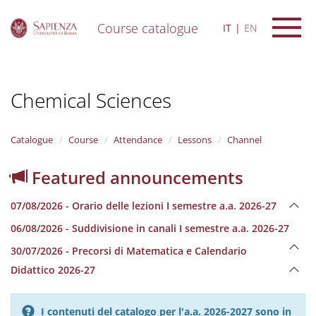
Course catalogue
IT
EN
S
k
i
Chemical Sciences
p
t
o
m
Catalogue
Course
Attendance
Lessons
Channel
a
i
Featured announcements
n
c
07/08/2026 - Orario delle lezioni I semestre a.a. 2026-27
o
n
06/08/2026 - Suddivisione in canali I semestre a.a. 2026-27
t
e
30/07/2026 - Precorsi di Matematica e Calendario
n
Didattico 2026-27
t
I contenuti del catalogo per l'a.a. 2026-2027 sono in