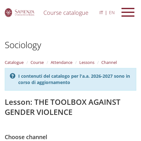
Course catalogue
IT
EN
S
k
i
Sociology
p
t
o
m
Catalogue
Course
Attendance
Lessons
Channel
a
i
I contenuti del catalogo per l'a.a. 2026-2027 sono in
n
corso di aggiornamento
c
o
n
Lesson: THE TOOLBOX AGAINST
t
GENDER VIOLENCE
e
n
t
Choose channel