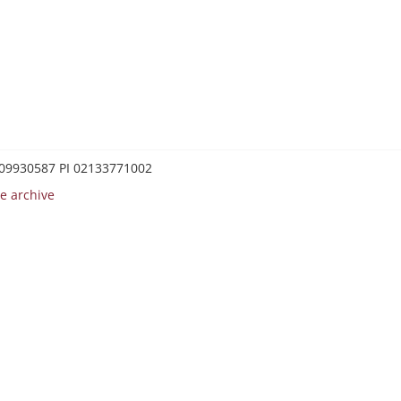
0209930587 PI 02133771002
e archive