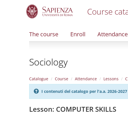
Course cat
S
k
i
The course
Enroll
Attendance
p
t
o
m
Sociology
a
i
n
c
Catalogue
Course
Attendance
Lessons
C
o
n
I contenuti del catalogo per l'a.a. 2026-20
t
e
n
Lesson: COMPUTER SKILLS
t