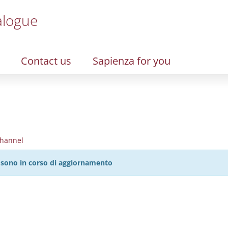
alogue
Contact us
Sapienza for you
hannel
27 sono in corso di aggiornamento