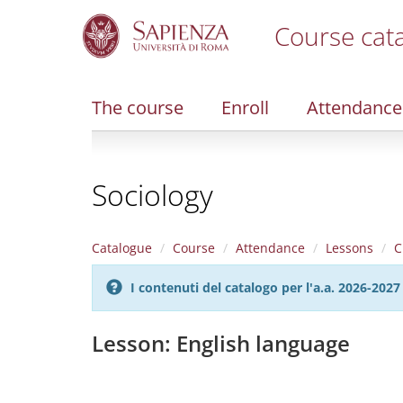
Course cat
S
k
i
The course
Enroll
Attendance
p
t
o
m
Sociology
a
i
n
c
Catalogue
Course
Attendance
Lessons
C
o
n
I contenuti del catalogo per l'a.a. 2026-20
t
e
n
Lesson: English language
t