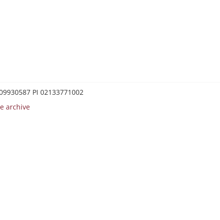
0209930587 PI 02133771002
e archive