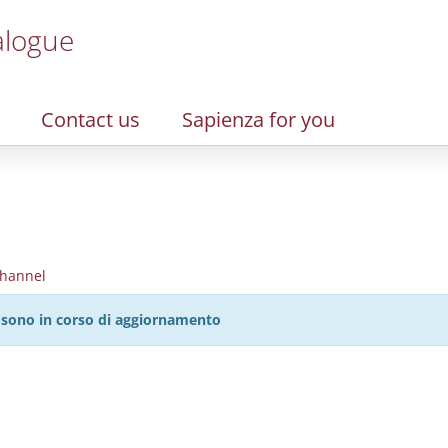
alogue
Contact us
Sapienza for you
hannel
27 sono in corso di aggiornamento