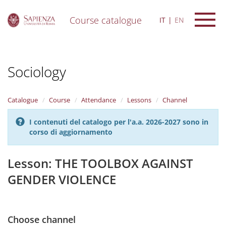
Course catalogue
IT
EN
S
k
i
Sociology
p
t
o
m
Catalogue
Course
Attendance
Lessons
Channel
a
i
I contenuti del catalogo per l'a.a. 2026-2027 sono in
n
corso di aggiornamento
c
o
n
Lesson: THE TOOLBOX AGAINST
t
GENDER VIOLENCE
e
n
t
Choose channel