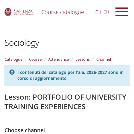
Course catalogue
IT
EN
S
k
i
Sociology
p
t
o
m
Catalogue
Course
Attendance
Lessons
Channel
a
i
I contenuti del catalogo per l'a.a. 2026-2027 sono in
n
corso di aggiornamento
c
o
n
Lesson: PORTFOLIO OF UNIVERSITY
t
TRAINING EXPERIENCES
e
n
t
Choose channel