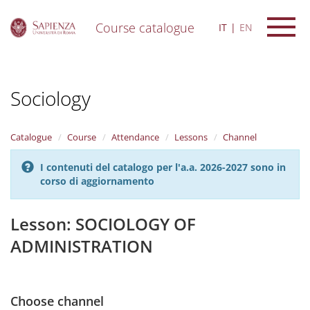
Course catalogue
IT
EN
S
k
i
Sociology
p
t
o
m
Catalogue
Course
Attendance
Lessons
Channel
a
i
I contenuti del catalogo per l'a.a. 2026-2027 sono in
n
corso di aggiornamento
c
o
n
Lesson: SOCIOLOGY OF
t
ADMINISTRATION
e
n
t
Choose channel