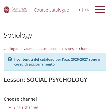
Course catalogue
IT
EN
S
k
i
Sociology
p
t
o
m
Catalogue
Course
Attendance
Lessons
Channel
a
i
I contenuti del catalogo per l'a.a. 2026-2027 sono in
n
corso di aggiornamento
c
o
n
Lesson: SOCIAL PSYCHOLOGY
t
e
n
t
Choose channel
Single channel