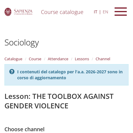
Course catalogue
IT
EN
S
k
i
Sociology
p
t
o
m
Catalogue
Course
Attendance
Lessons
Channel
a
i
I contenuti del catalogo per l'a.a. 2026-2027 sono in
n
corso di aggiornamento
c
o
n
Lesson: THE TOOLBOX AGAINST
t
GENDER VIOLENCE
e
n
t
Choose channel